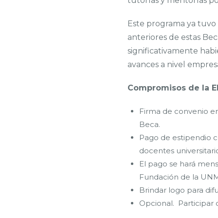
tutorías y mentorías p
Este programa ya tuvo 
anteriores de estas Be
significativamente hab
avances a nivel empresa
Compromisos de la 
Firma de convenio e
Beca.
Pago de estipendio c
docentes universitari
El pago se hará mens
Fundación de la UNMDP
Brindar logo para dif
Opcional. Participar 