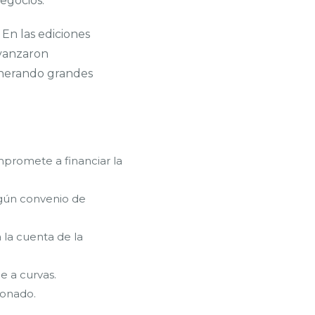
egocios.
. En las ediciones
avanzaron
enerando grandes
promete a financiar la
egún convenio de
 la cuenta de la
e a curvas.
ionado.