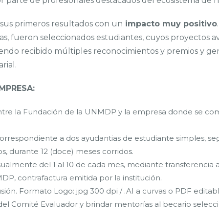
or parte de profesionales destacados del ecosistema de n
sus primeros resultados con un
impacto muy positivo
cas, fueron seleccionados estudiantes, cuyos proyectos 
iendo recibido múltiples reconocimientos y premios y g
rial.
EMPRESA:
ntre la Fundación de la UNMDP y la empresa donde se com
orrespondiente a dos ayudantias de estudiante simples, s
os, durante 12 (doce) meses corridos.
ualmente del 1 al 10 de cada mes, mediante transferencia a
, contrafactura emitida por la institución.
usión. Formato Logo: jpg 300 dpi / .AI a curvas o PDF editabl
del Comité Evaluador y brindar mentorías al becario selecc