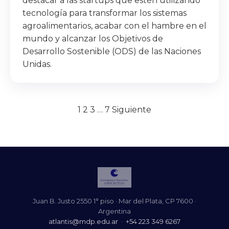
destacar a las startups que estén utilizando
tecnología para transformar los sistemas
agroalimentarios, acabar con el hambre en el
mundo y alcanzar los Objetivos de
Desarrollo Sostenible (ODS) de las Naciones
Unidas.
Paginación
1
2
3
…
7
Siguiente
de
entradas
Juan B. Justo 2550 1° piso · Mar del Plata, CP 7600 ·
Argentina
atlantis@mdp.edu.ar
·
+54 223 349 6267